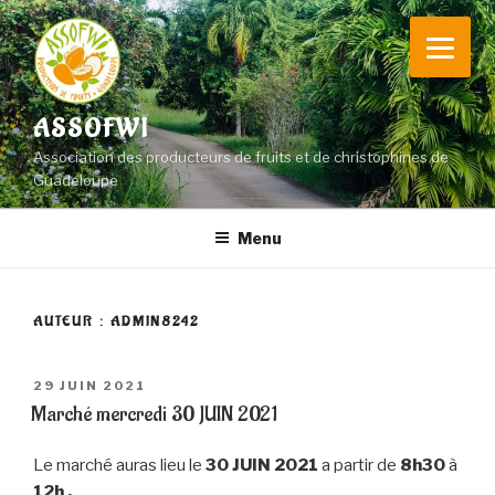
Aller
au
contenu
principal
ASSOFWI
Association des producteurs de fruits et de christophines de
Guadeloupe
Menu
AUTEUR :
ADMIN8242
PUBLIÉ
29 JUIN 2021
LE
Marché mercredi 30 JUIN 2021
Le marché auras lieu le
30 JUIN 2021
a partir de
8h30
à
12h .