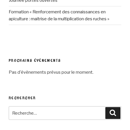
Journée portes ouvertes
Formation « Renforcement des connaissances en
apiculture : maitrise de la multiplication des ruches »
PROCHAINS ÉVÈNEMENTS
Pas d'évènements prévus pour le moment.
RECHERCHER
Recherche
Reche
pour
: