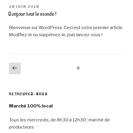
PUBLIÉ
28 JUIN 2018
LE
Bonjour tout le monde !
Bienvenue sur WordPress. Ceci est votre premier article.
Modifiez-le ou supprimez-le, puis lancez-vous !
Navigation
Page
Page
9
précédente
des
articles
RETROUVEZ-NOUS
Marché 100% local
Tous les mercredis, de 8h30 à 12h30 :
marché de
producteurs