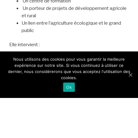
Un centre de formation
Un porteur de projets de développement agricole
et rural
Un lien entre l’agriculture écologique et le grand
public
Elle intervient :
Chez les producteurs adhérents
Nous utilisons des cookies pour vous garantir la meilleure
expérience sur notre site. Si vous continuez à utiliser ce
Auprès des institutions
dernier, nous considérerons que vous acceptez l'utilisation des
Sur la station expérimentale de Vieux Habitants
cookies.
(anciennement au CIRAD)
Ok
Sur les foires et marchés agricoles de Guadeloupe