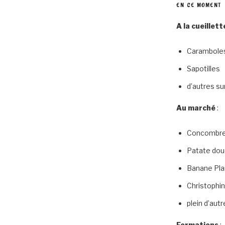
EN CE MOMENT
A la cueillett
Carambole
Sapotilles
d’autres su
Au marché
:
Concombr
Patate do
Banane Pla
Christophi
plein d’aut
Formations
: