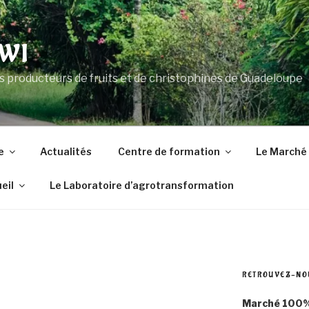
WI
s producteurs de fruits et de christophines de Guadeloupe
e
Actualités
Centre de formation
Le Marché
eil
Le Laboratoire d’agrotransformation
RETROUVEZ-NO
Marché 100%