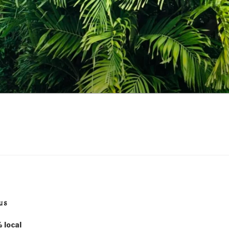
US
 local