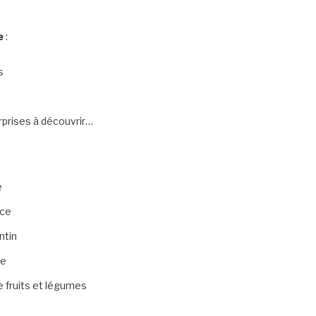
e
:
s
rprises à découvrir…
e
uce
ntin
ne
re fruits et légumes