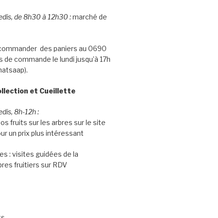
edis, de 8h30 à 12h30 :
marché de
e commander des paniers au 0690
is de commande le lundi jusqu’à 17h
hatsaap).
ollection et Cueillette
dis, 8h-12h :
os fruits sur les arbres sur le site
ur un prix plus intéressant
s : visites guidées de la
bres fruitiers sur RDV
ts