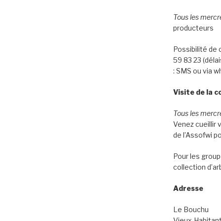
Tous les mercr
producteurs
Possibilité d
59 83 23 (déla
: SMS ou via w
Visite de la c
Tous les mercre
Venez cueillir v
de l’Assofwi po
Pour les groupe
collection d’ar
Adresse
Le Bouchu
Vieux-Habitan