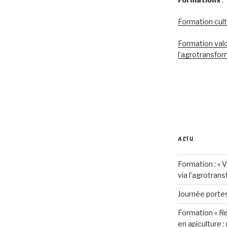
Formation cult
Formation valo
l’agrotransfor
ACTU
Formation : « 
via l’agrotran
Journée porte
Formation « R
en apiculture :