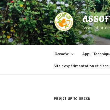
Aller
au
contenu
ASSOF
principal
Association de
L’Assofwi
Appui Techniqu
Site d’expérimentation et d’accu
PROJET UP TO GREEN