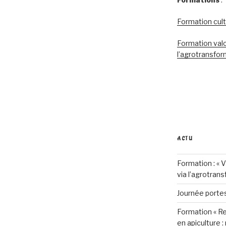
Formation cult
Formation valo
l’agrotransfor
ACTU
Formation : « 
via l’agrotran
Journée porte
Formation « R
en apiculture :