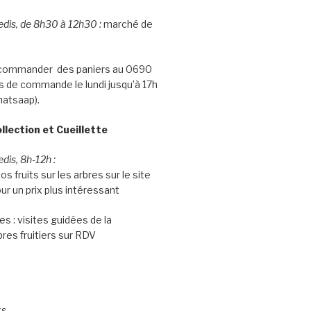
edis, de 8h30 à 12h30 :
marché de
e commander des paniers au 0690
is de commande le lundi jusqu’à 17h
hatsaap).
ollection et Cueillette
dis, 8h-12h :
os fruits sur les arbres sur le site
ur un prix plus intéressant
s : visites guidées de la
bres fruitiers sur RDV
ts