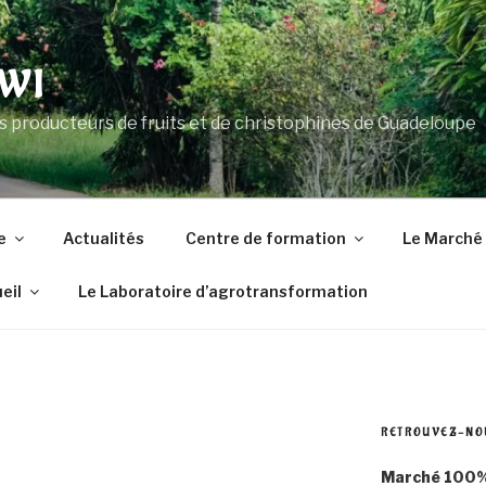
WI
s producteurs de fruits et de christophines de Guadeloupe
e
Actualités
Centre de formation
Le Marché
eil
Le Laboratoire d’agrotransformation
RETROUVEZ-NO
Marché 100%