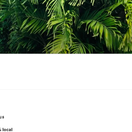
US
 local