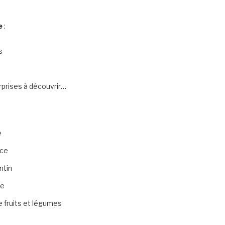
e
:
s
rprises à découvrir…
e
uce
ntin
ne
re fruits et légumes