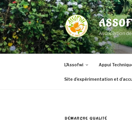
Aller
au
contenu
ASSOF
principal
Association de
L’Assofwi
Appui Techniqu
Site d’expérimentation et d’accu
DÉMARCHE QUALITÉ