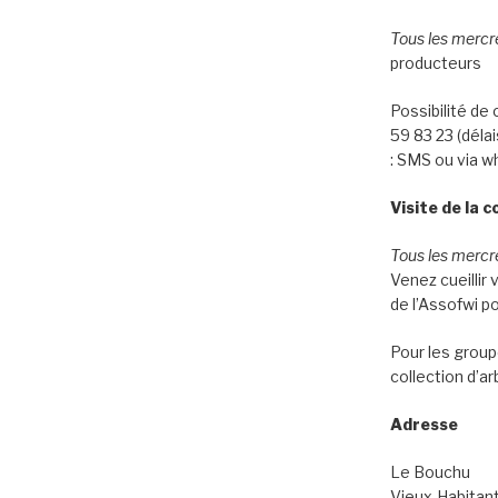
Tous les mercr
producteurs
Possibilité d
59 83 23 (déla
: SMS ou via w
Visite de la c
Tous les mercre
Venez cueillir v
de l’Assofwi po
Pour les groupe
collection d’ar
Adresse
Le Bouchu
Vieux-Habitan