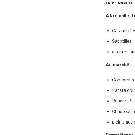
EN CE MOMENT
A la cueillett
Carambole
Sapotilles
d’autres su
Au marché
:
Concombr
Patate do
Banane Pla
Christophi
plein d’aut
Formations
: