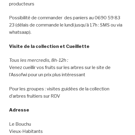
t
b
producteurs
e
o
r
o
(
k
o
(
Possibilité de commander des paniers au 0690 59 83
u
o
v
u
23 (délais de commande le lundi jusqu’à 17h : SMS ou via
r
v
e
r
whatsaap).
d
e
a
d
n
a
s
n
Visite de la collection et Cueillette
u
s
n
u
e
n
Tous les mercredis, 8h-12h :
n
e
o
n
Venez cueillir vos fruits sur les arbres sur le site de
u
o
v
u
l’Assofwi pour un prix plus intéressant
e
v
l
e
l
l
e
l
Pour les groupes : visites guidées de la collection
f
e
e
f
d’arbres fruitiers sur RDV
n
e
ê
n
t
ê
r
t
Adresse
e
r
)
e
)
Le Bouchu
Vieux-Habitants