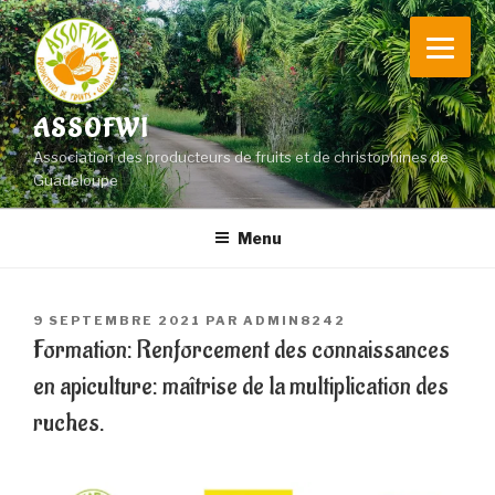
Aller
au
contenu
principal
ASSOFWI
Association des producteurs de fruits et de christophines de
Guadeloupe
Menu
PUBLIÉ
9 SEPTEMBRE 2021
PAR
ADMIN8242
LE
Formation: Renforcement des connaissances
en apiculture: maîtrise de la multiplication des
ruches.