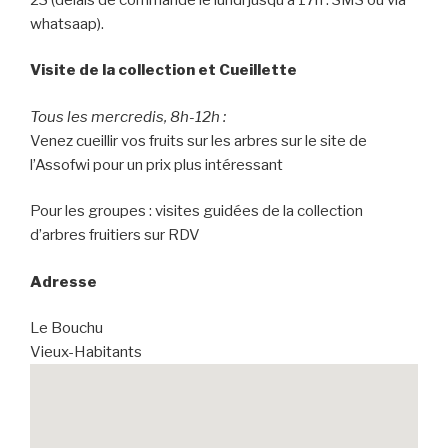
ê
n
t
ê
whatsaap).
r
t
e
r
)
e
)
Visite de la collection et Cueillette
Tous les mercredis, 8h-12h :
Venez cueillir vos fruits sur les arbres sur le site de
l’Assofwi pour un prix plus intéressant
Pour les groupes : visites guidées de la collection
d’arbres fruitiers sur RDV
Adresse
Le Bouchu
Vieux-Habitants