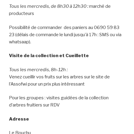
o
n
u
o
Tous les mercredis, de 8h30 à 12h30 :
marché de
v
u
e
v
producteurs
l
e
l
l
e
l
f
e
Possibilité de commander des paniers au 0690 59 83
e
f
n
e
23 (délais de commande le lundi jusqu’à 17h : SMS ou via
ê
n
t
ê
whatsaap).
r
t
e
r
)
e
)
Visite de la collection et Cueillette
Tous les mercredis, 8h-12h :
Venez cueillir vos fruits sur les arbres sur le site de
l’Assofwi pour un prix plus intéressant
Pour les groupes : visites guidées de la collection
d’arbres fruitiers sur RDV
Adresse
Le Bouchu