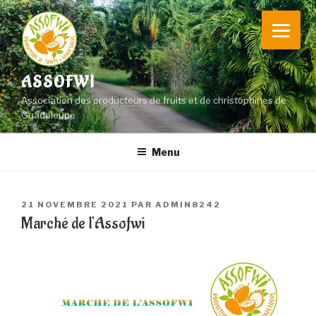
Aller
au
contenu
principal
ASSOFWI
Association des producteurs de fruits et de christophines de
Guadeloupe
Menu
PUBLIÉ
21 NOVEMBRE 2021
PAR
ADMIN8242
LE
Marché de l’Assofwi