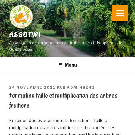
Aller
au
contenu
principal
ASSOFWI
Association des producteurs de fruits et de christophines de
Guadeloupe
Menu
PUBLIÉ
24 NOVEMBRE 2021
PAR
ADMIN8242
LE
Formation taille et multiplication des arbres
fruitiers
En raison des événements, la formation « Taille et
multiplication des arbres fruitiers » est reportée. Les