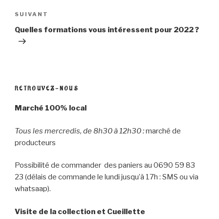
w
a
i
c
Article
SUIVANT
t
e
t
b
suivant
e
o
Quelles formations vous intéressent pour 2022 ?
r
o
(
k
o
(
u
o
v
u
r
v
e
r
d
e
a
d
n
a
RETROUVEZ-NOUS
s
n
u
s
n
u
Marché 100% local
e
n
n
e
o
n
u
o
Tous les mercredis, de 8h30 à 12h30 :
marché de
v
u
e
v
producteurs
l
e
l
l
e
l
f
e
Possibilité de commander des paniers au 0690 59 83
e
f
n
e
23 (délais de commande le lundi jusqu’à 17h : SMS ou via
ê
n
t
ê
whatsaap).
r
t
e
r
)
e
)
Visite de la collection et Cueillette