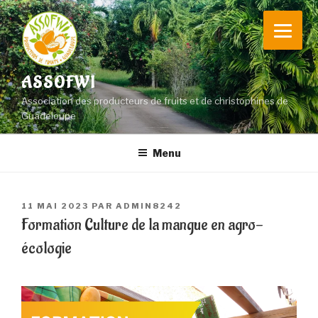
Aller
au
contenu
principal
ASSOFWI
Association des producteurs de fruits et de christophines de
Guadeloupe
Menu
PUBLIÉ
11 MAI 2023
PAR
ADMIN8242
LE
Formation Culture de la mangue en agro-
écologie