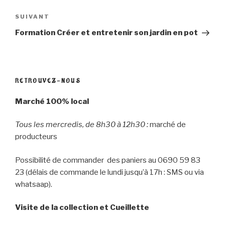
t
b
e
o
r
o
Article
SUIVANT
(
k
o
(
suivant
u
o
Formation Créer et entretenir son jardin en pot
v
u
r
v
e
r
d
e
a
d
n
a
s
n
u
s
RETROUVEZ-NOUS
n
u
e
n
n
e
Marché 100% local
o
n
u
o
v
u
e
v
Tous les mercredis, de 8h30 à 12h30 :
marché de
l
e
l
l
producteurs
e
l
f
e
e
f
n
e
Possibilité de commander des paniers au 0690 59 83
ê
n
t
ê
23 (délais de commande le lundi jusqu’à 17h : SMS ou via
r
t
e
r
whatsaap).
)
e
)
Visite de la collection et Cueillette