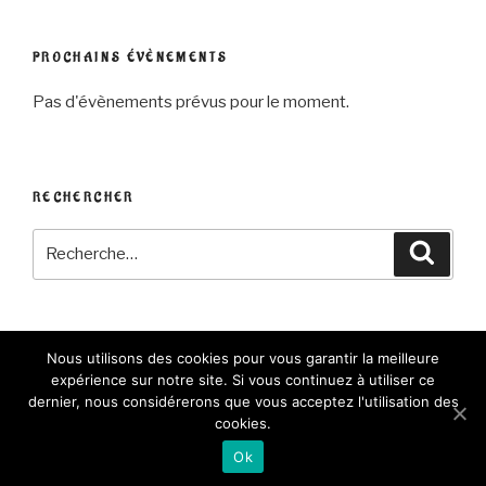
PROCHAINS ÉVÈNEMENTS
Pas d'évènements prévus pour le moment.
RECHERCHER
Recherche
Reche
pour
:
Nous utilisons des cookies pour vous garantir la meilleure
Facebook
E-
expérience sur notre site. Si vous continuez à utiliser ce
mail
dernier, nous considérerons que vous acceptez l'utilisation des
cookies.
Fièrement propulsé par WordPress
Ok